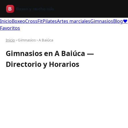
Inicio
Boxeo
CrossFit
Pilates
Artes marciales
Gimnasios
Blog
❤
Favoritos
Inicio
› Gimnasios › A Baiúca
Gimnasios en A Baiúca —
Directorio y Horarios