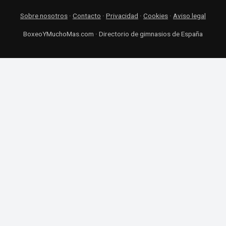
Sobre nosotros
·
Contacto
·
Privacidad
·
Cookies
·
Aviso legal
BoxeoYMuchoMas.com · Directorio de gimnasios de España