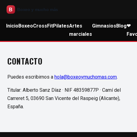
Inicio
Boxeo
CrossFit
Pilates
Artes
Gimnasios
Blog
❤
marciales
Favo
CONTACTO
Puedes escribirnos a
hola@boxeoymuchomas.com
.
Titular: Alberto Sanz Díaz · NIF 48359877P · Camí del
Carreret 5, 03690 San Vicente del Raspeig (Alicante),
España.