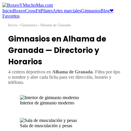
Inicio
Boxeo
CrossFit
Pilates
Artes marciales
Gimnasios
Blog
❤
Favoritos
Inicio
› Gimnasios › Alhama de Granada
Gimnasios en Alhama de
Granada — Directorio y
Horarios
4 centros deportivos en
Alhama de Granada
. Filtra por tipo
o nombre y abre cada ficha para ver dirección, horario y
teléfono.
Interior de gimnasio moderno
Sala de musculación y pesas