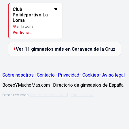
Club
Polideportivo La
Loma
en la zona
Ver ficha →
Ver 11 gimnasios más en Caravaca de la Cruz
Sobre nosotros
·
Contacto
·
Privacidad
·
Cookies
·
Aviso legal
BoxeoYMuchoMas.com · Directorio de gimnasios de España
Otros recursos:
Especialistas en Salud
·
Esto es Sanvi