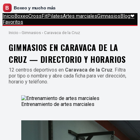
Inicio
Boxeo
CrossFit
Pilates
Artes marciales
Gimnasios
Blog
❤
Favoritos
Inicio
› Gimnasios › Caravaca de la Cruz
GIMNASIOS EN CARAVACA DE LA
CRUZ — DIRECTORIO Y HORARIOS
12 centros deportivos en
Caravaca de la Cruz
. Filtra
por tipo o nombre y abre cada ficha para ver dirección,
horario y teléfono.
Entrenamiento de artes marciales