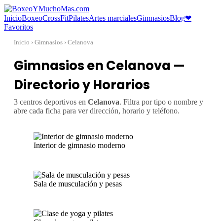
Inicio
Boxeo
CrossFit
Pilates
Artes marciales
Gimnasios
Blog
❤
Favoritos
Inicio
› Gimnasios › Celanova
Gimnasios en Celanova —
Directorio y Horarios
3 centros deportivos en
Celanova
. Filtra por tipo o nombre y
abre cada ficha para ver dirección, horario y teléfono.
Interior de gimnasio moderno
Sala de musculación y pesas