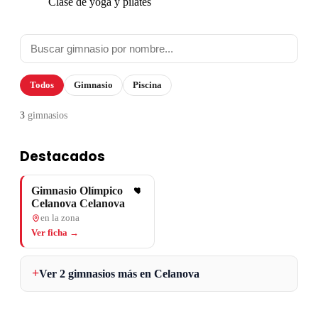
Clase de yoga y pilates
Todos
Gimnasio
Piscina
3
gimnasios
Destacados
Gimnasio Olímpico
Celanova Celanova
en la zona
Ver ficha →
Ver 2 gimnasios más en Celanova