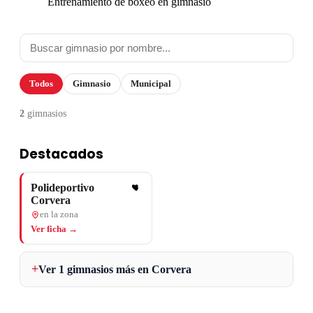
Entrenamiento de boxeo en gimnasio
Todos
Gimnasio
Municipal
2
gimnasios
Destacados
Polideportivo
Corvera
en la zona
Ver ficha →
Ver 1 gimnasios más en Corvera