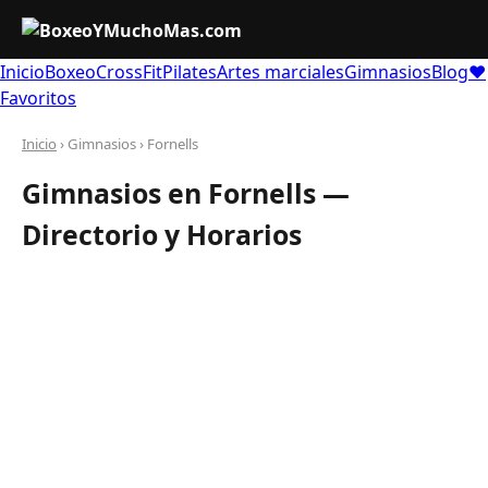
Inicio
Boxeo
CrossFit
Pilates
Artes marciales
Gimnasios
Blog
❤
Favoritos
Inicio
› Gimnasios › Fornells
Gimnasios en Fornells —
Directorio y Horarios