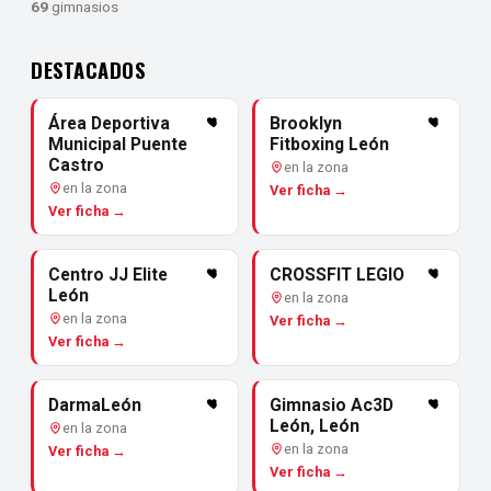
69
gimnasios
DESTACADOS
Área Deportiva
Brooklyn
Municipal Puente
Fitboxing León
Castro
en la zona
en la zona
Ver ficha →
Ver ficha →
Centro JJ Elite
CROSSFIT LEGIO
León
en la zona
en la zona
Ver ficha →
Ver ficha →
DarmaLeón
Gimnasio Ac3D
León, León
en la zona
en la zona
Ver ficha →
Ver ficha →