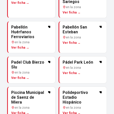
Sariegos
Ver ficha →
en la zona
Ver ficha →
Pabellón
Pabellón San
Huérfanos
Esteban
Ferroviarios
en la zona
en la zona
Ver ficha →
Ver ficha →
Padel Club Bierzo
Pádel Park León
Slu
en la zona
en la zona
Ver ficha →
Ver ficha →
Piscina Municipal
Polideportivo
de Saenz de
Estadio
Miera
Hispánico
en la zona
en la zona
Ver ficha →
Ver ficha →