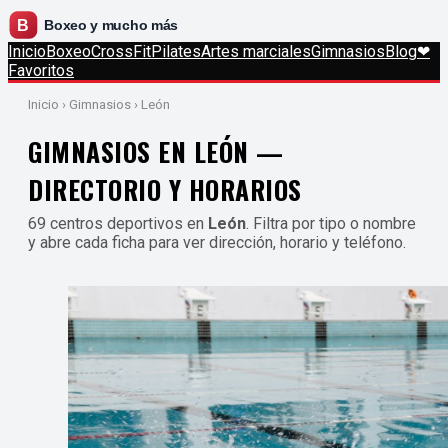
Inicio
Boxeo
CrossFit
Pilates
Artes marciales
Gimnasios
Blog
❤
Favoritos
Inicio
› Gimnasios › León
GIMNASIOS EN LEÓN —
DIRECTORIO Y HORARIOS
69 centros deportivos en
León
. Filtra por tipo o nombre
y abre cada ficha para ver dirección, horario y teléfono.