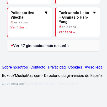
Polideportivo
Taekwondo León
Vilecha
– Gimnasio Han-
Yang
en la zona
en la zona
Ver ficha →
Ver ficha →
Ver 47 gimnasios más en León
Sobre nosotros
·
Contacto
·
Privacidad
·
Cookies
·
Aviso legal
BoxeoYMuchoMas.com · Directorio de gimnasios de España
Otros recursos:
Especialistas en Salud
·
Esto es Sanvi