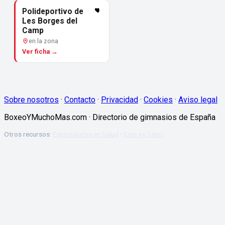
Polideportivo de
Les Borges del
Camp
en la zona
Ver ficha →
Sobre nosotros
·
Contacto
·
Privacidad
·
Cookies
·
Aviso legal
BoxeoYMuchoMas.com · Directorio de gimnasios de España
Otros recursos:
Especialistas en Salud
·
Esto es Sanvi