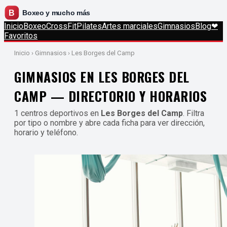
Inicio
Boxeo
CrossFit
Pilates
Artes marciales
Gimnasios
Blog
❤
Favoritos
Inicio
› Gimnasios › Les Borges del Camp
GIMNASIOS EN LES BORGES DEL
CAMP — DIRECTORIO Y HORARIOS
1 centros deportivos en
Les Borges del Camp
. Filtra
por tipo o nombre y abre cada ficha para ver dirección,
horario y teléfono.