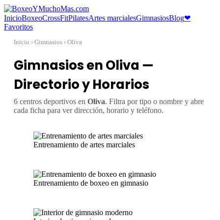
Inicio
Boxeo
CrossFit
Pilates
Artes marciales
Gimnasios
Blog
❤
Favoritos
Inicio
› Gimnasios › Oliva
Gimnasios en Oliva —
Directorio y Horarios
6 centros deportivos en
Oliva
. Filtra por tipo o nombre y abre
cada ficha para ver dirección, horario y teléfono.
Entrenamiento de artes marciales
Entrenamiento de boxeo en gimnasio