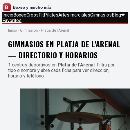
Inicio
Boxeo
CrossFit
Pilates
Artes marciales
Gimnasios
Blog
❤
Favoritos
Inicio
› Gimnasios › Platja de l'Arenal
GIMNASIOS EN PLATJA DE L'ARENAL
— DIRECTORIO Y HORARIOS
1 centros deportivos en
Platja de l'Arenal
. Filtra por
tipo o nombre y abre cada ficha para ver dirección,
horario y teléfono.