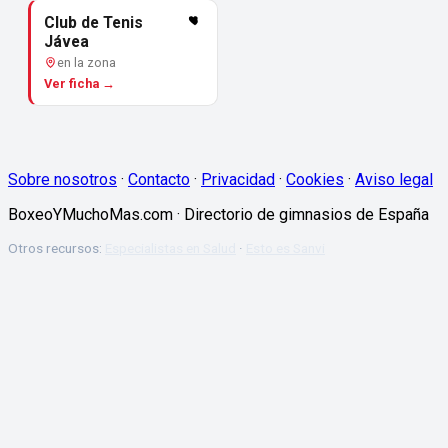
Club de Tenis
Jávea
en la zona
Ver ficha →
Sobre nosotros
·
Contacto
·
Privacidad
·
Cookies
·
Aviso legal
BoxeoYMuchoMas.com · Directorio de gimnasios de España
Otros recursos:
Especialistas en Salud
·
Esto es Sanvi