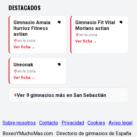
DESTACADOS
Gimnasio Amaia
Gimnasio Fit Vital
Iturrioz Fitness
Morlans astian
astian
en la zona
en la zona
Ver ficha →
Ver ficha →
Uneonak
en la zona
Ver ficha →
Ver 9 gimnasios más en San Sebastián
Sobre nosotros
·
Contacto
·
Privacidad
·
Cookies
·
Aviso legal
BoxeoYMuchoMas.com · Directorio de gimnasios de España