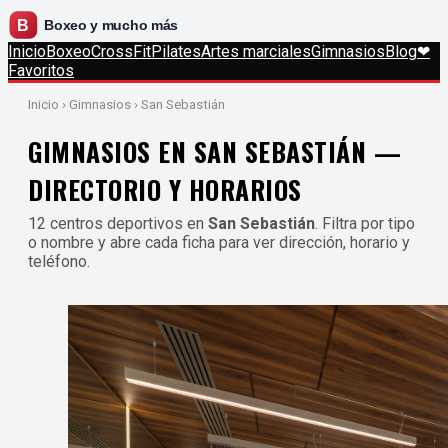
Inicio
Boxeo
CrossFit
Pilates
Artes marciales
Gimnasios
Blog
❤
Favoritos
Inicio
› Gimnasios › San Sebastián
GIMNASIOS EN SAN SEBASTIÁN —
DIRECTORIO Y HORARIOS
12 centros deportivos en
San Sebastián
. Filtra por tipo
o nombre y abre cada ficha para ver dirección, horario y
teléfono.