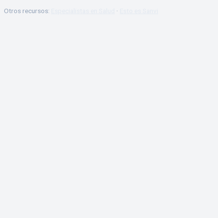
Otros recursos:
Especialistas en Salud
·
Esto es Sanvi