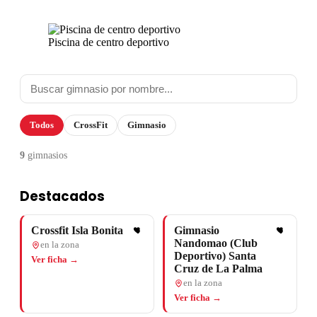
Piscina de centro deportivo
Todos
CrossFit
Gimnasio
9
gimnasios
Destacados
Crossfit Isla Bonita
Gimnasio
Nandomao (Club
en la zona
Deportivo) Santa
Ver ficha →
Cruz de La Palma
en la zona
Ver ficha →