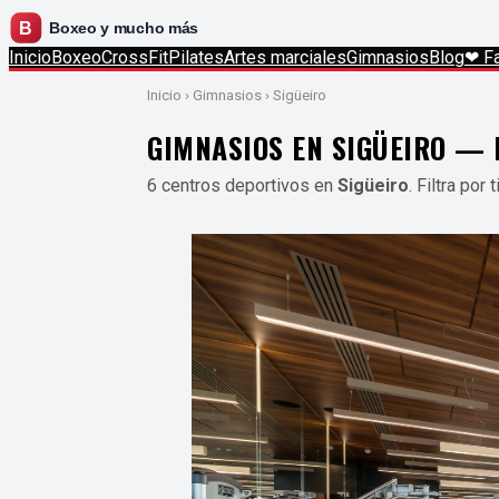
Inicio
Boxeo
CrossFit
Pilates
Artes marciales
Gimnasios
Blog
❤ Fa
Inicio
› Gimnasios › Sigüeiro
GIMNASIOS EN SIGÜEIRO — 
6 centros deportivos en
Sigüeiro
. Filtra por