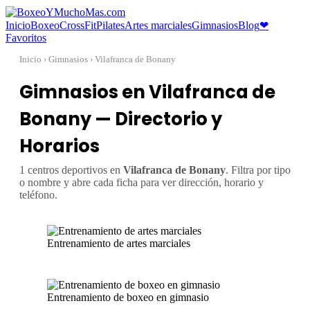
Inicio
Boxeo
CrossFit
Pilates
Artes marciales
Gimnasios
Blog
❤
Favoritos
Inicio
› Gimnasios › Vilafranca de Bonany
Gimnasios en Vilafranca de
Bonany — Directorio y
Horarios
1 centros deportivos en
Vilafranca de Bonany
. Filtra por tipo
o nombre y abre cada ficha para ver dirección, horario y
teléfono.
Entrenamiento de artes marciales
Entrenamiento de boxeo en gimnasio