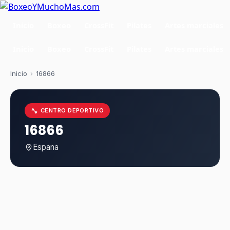
Inicio
Boxeo
CrossFit
Pilates
Artes marciales
Inicio
Boxeo
CrossFit
Pilates
Artes marciales
Inicio
›
16866
CENTRO DEPORTIVO
16866
Espana