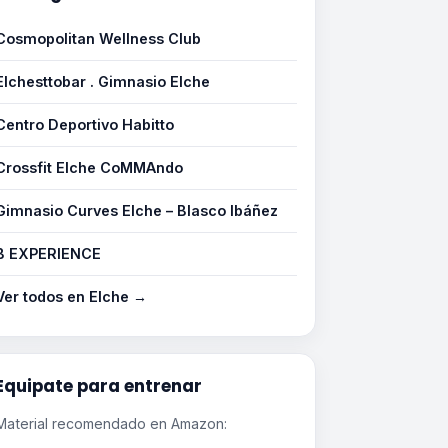
Cosmopolitan Wellness Club
Elchesttobar . Gimnasio Elche
Centro Deportivo Habitto
Crossfit Elche CoMMAndo
Gimnasio Curves Elche – Blasco Ibáñez
B EXPERIENCE
Ver todos en Elche →
Equipate para entrenar
Material recomendado en Amazon: