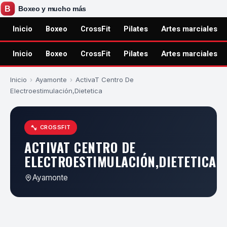
Inicio
Boxeo
CrossFit
Pilates
Artes marciales
Inicio
Boxeo
CrossFit
Pilates
Artes marciales
Inicio
›
Ayamonte
›
ActivaT Centro De
Electroestimulación,Dietetica
CROSSFIT
ACTIVAT CENTRO DE
ELECTROESTIMULACIÓN,DIETETICA
Ayamonte