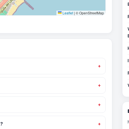
Leaflet
|
© OpenStreetMap
t?