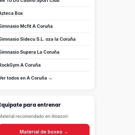
Me To Do Casino Sport Club
Azteca Box
Gimnasio Mcfit A Coruña
Gimnasio Sidecu S.L. oza la Coruña
Gimnasio Supera La Coruña
RockGym A Coruña
Ver todos en A Coruña →
Equipate para entrenar
Material recomendado en Amazon:
Material de boxeo →