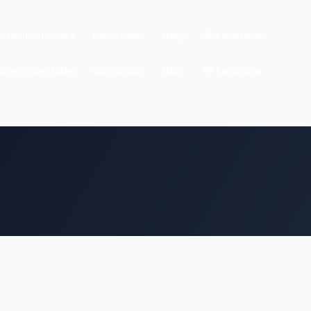
Artes marciales
Gimnasios
Blog
❤ Favoritos
Artes marciales
Gimnasios
Blog
❤ Favoritos