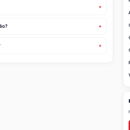
dio?
?