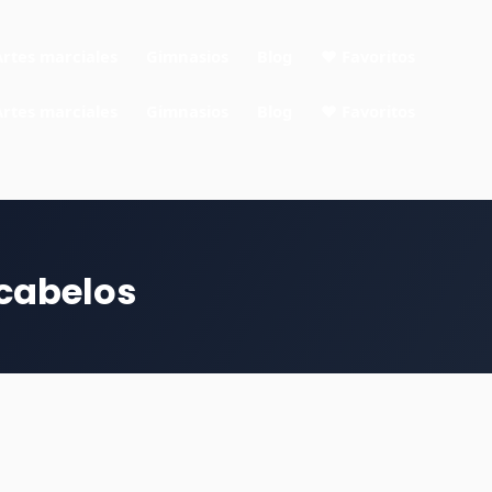
Artes marciales
Gimnasios
Blog
❤ Favoritos
Artes marciales
Gimnasios
Blog
❤ Favoritos
cabelos