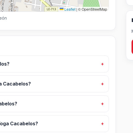
Leaflet
|
© OpenStreetMap
León
los?
ga Cacabelos?
abelos?
Yoga Cacabelos?