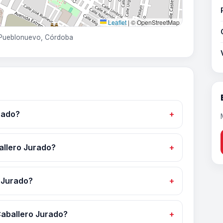
Leaflet
|
© OpenStreetMap
a-Pueblonuevo, Córdoba
rado?
allero Jurado?
 Jurado?
Caballero Jurado?