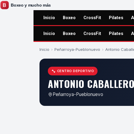
Inicio
Boxeo
CrossFit
Pilates
A
Inicio
Boxeo
CrossFit
Pilates
A
Inicio
›
Peñarroya-Pueblonuevo
›
Antonio Caball
CENTRO DEPORTIVO
ANTONIO CABALLER
Peñarroya-Pueblonuevo