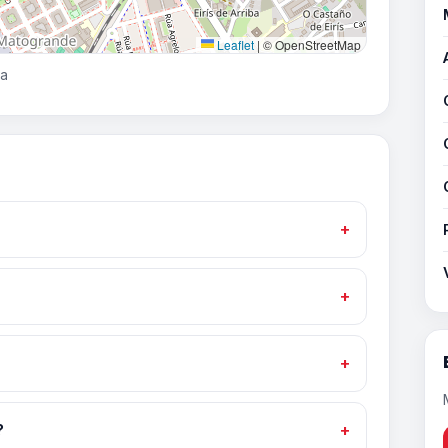
Leaflet
|
© OpenStreetMap
ña
?