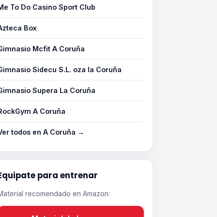
Me To Do Casino Sport Club
Azteca Box
Gimnasio Mcfit A Coruña
Gimnasio Sidecu S.L. oza la Coruña
Gimnasio Supera La Coruña
RockGym A Coruña
Ver todos en A Coruña →
Equipate para entrenar
Material recomendado en Amazon: