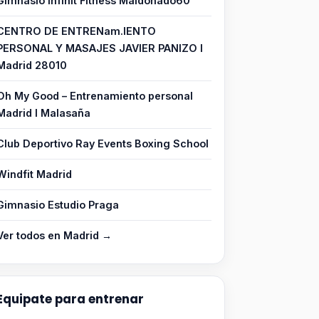
Gimnasio Infinit Fitness Maldonado60
CENTRO DE ENTRENam.IENTO
PERSONAL Y MASAJES JAVIER PANIZO I
Madrid 28010
Oh My Good – Entrenamiento personal
Madrid I Malasaña
Club Deportivo Ray Events Boxing School
Windfit Madrid
Gimnasio Estudio Praga
Ver todos en Madrid →
Equipate para entrenar