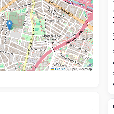
Leaflet
|
© OpenStreetMap