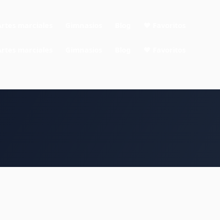
Artes marciales
Gimnasios
Blog
❤ Favoritos
Artes marciales
Gimnasios
Blog
❤ Favoritos