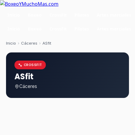
Inicio
Boxeo
CrossFit
Pilates
Artes marciales
Inicio
Boxeo
CrossFit
Pilates
Artes marciales
Inicio
›
Cáceres
›
ASfit
CROSSFIT
ASfit
Cáceres