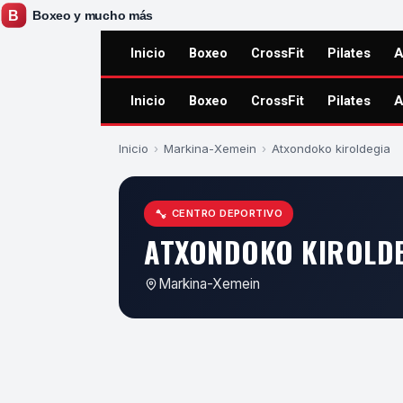
Inicio
Boxeo
CrossFit
Pilates
A
Inicio
Boxeo
CrossFit
Pilates
A
Inicio
›
Markina-Xemein
›
Atxondoko kiroldegia
CENTRO DEPORTIVO
ATXONDOKO KIROLD
Markina-Xemein