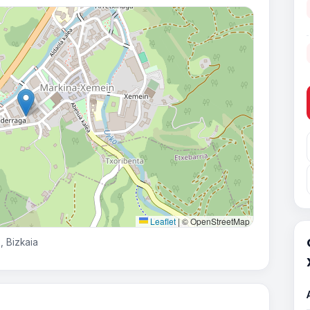
Leaflet
|
© OpenStreetMap
, Bizkaia