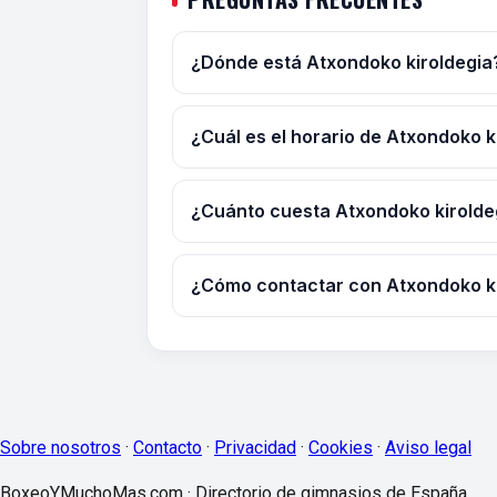
¿Dónde está Atxondoko kiroldegia
¿Cuál es el horario de Atxondoko k
¿Cuánto cuesta Atxondoko kirolde
¿Cómo contactar con Atxondoko ki
Sobre nosotros
·
Contacto
·
Privacidad
·
Cookies
·
Aviso legal
BoxeoYMuchoMas.com · Directorio de gimnasios de España