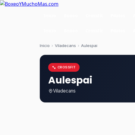
Inicio
Boxeo
CrossFit
Pilates
Inicio
Boxeo
CrossFit
Pilates
Inicio
›
Viladecans
›
Aulespai
CROSSFIT
Aulespai
Viladecans