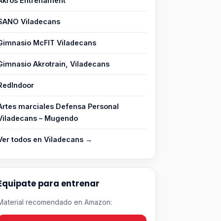
Akros Entrenament
SANO Viladecans
Gimnasio McFIT Viladecans
Gimnasio Akrotrain, Viladecans
RedIndoor
Artes marciales Defensa Personal
Viladecans – Mugendo
Ver todos en Viladecans →
Equipate para entrenar
Material recomendado en Amazon: