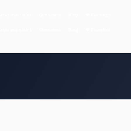
Artes marciales
Gimnasios
Blog
❤ Favoritos
Artes marciales
Gimnasios
Blog
❤ Favoritos