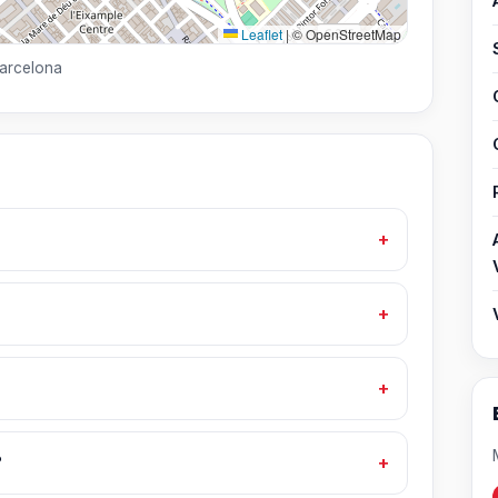
Leaflet
|
© OpenStreetMap
Barcelona
?