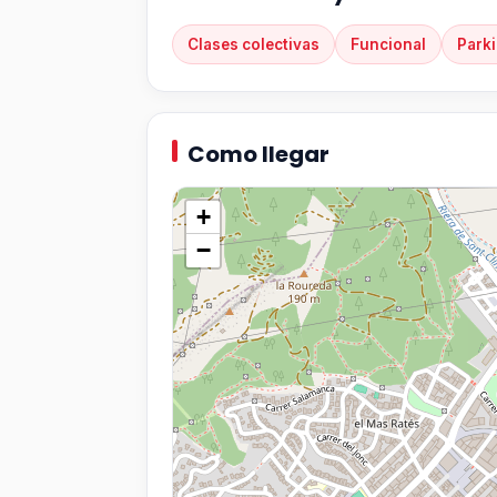
Clases colectivas
Funcional
Park
Como llegar
+
−