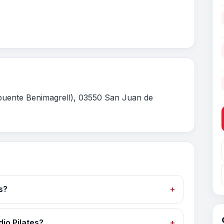
o puente Benimagrell), 03550 San Juan de
s?
dio Pilates?