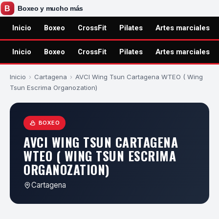
Inicio
Boxeo
CrossFit
Pilates
Artes marciales
Inicio
Boxeo
CrossFit
Pilates
Artes marciales
Inicio
›
Cartagena
›
AVCI Wing Tsun Cartagena WTEO ( Wing
Tsun Escrima Organozation)
BOXEO
AVCI WING TSUN CARTAGENA
WTEO ( WING TSUN ESCRIMA
ORGANOZATION)
Cartagena