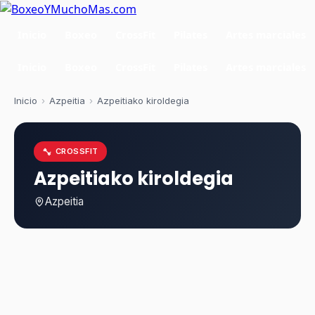
Inicio
Boxeo
CrossFit
Pilates
Artes marciales
Inicio
Boxeo
CrossFit
Pilates
Artes marciales
Inicio
›
Azpeitia
›
Azpeitiako kiroldegia
CROSSFIT
Azpeitiako kiroldegia
Azpeitia