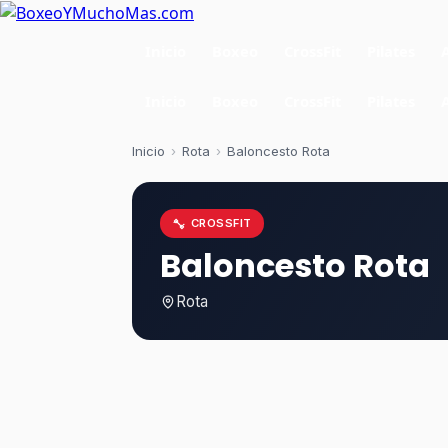
Inicio
Boxeo
CrossFit
Pilates
Inicio
Boxeo
CrossFit
Pilates
Inicio
›
Rota
›
Baloncesto Rota
CROSSFIT
Baloncesto Rota
Rota