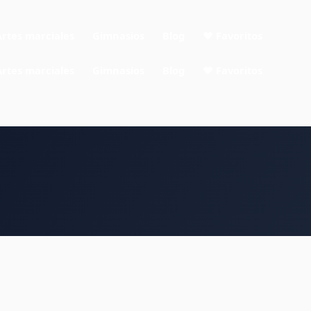
Artes marciales
Gimnasios
Blog
❤ Favoritos
Artes marciales
Gimnasios
Blog
❤ Favoritos