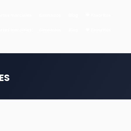
Artes marciales
Gimnasios
Blog
❤ Favoritos
Artes marciales
Gimnasios
Blog
❤ Favoritos
ES