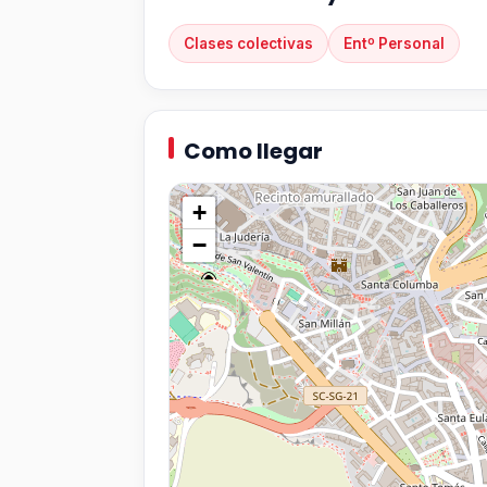
Clases colectivas
Entº Personal
Como llegar
+
−