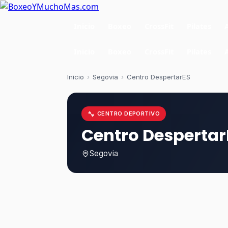
Inicio
Boxeo
CrossFit
Pilates
Inicio
Boxeo
CrossFit
Pilates
Inicio
›
Segovia
›
Centro DespertarES
CENTRO DEPORTIVO
Centro Despertar
Segovia