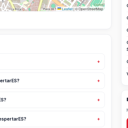
Leaflet
|
© OpenStreetMap
pertarES?
ES?
espertarES?