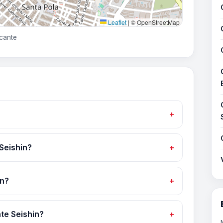
Leaflet
|
© OpenStreetMap
icante
 Seishin?
in?
te Seishin?