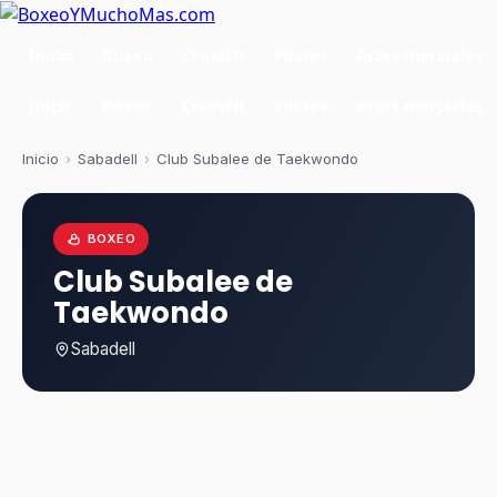
Inicio
Boxeo
CrossFit
Pilates
Artes marciales
Inicio
Boxeo
CrossFit
Pilates
Artes marciales
Inicio
›
Sabadell
›
Club Subalee de Taekwondo
BOXEO
Club Subalee de
Taekwondo
Sabadell