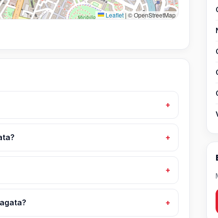
Leaflet
|
© OpenStreetMap
ata?
magata?