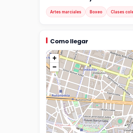
Artes marciales
Boxeo
Clases col
Como llegar
+
−