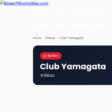
Inicio
Boxeo
CrossFit
Pilates
Inicio
Boxeo
CrossFit
Pilates
Inicio
›
Bilbao
›
Club Yamagata
BOXEO
Club Yamagata
Bilbao