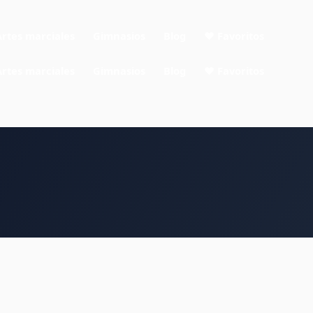
Artes marciales
Gimnasios
Blog
❤ Favoritos
Artes marciales
Gimnasios
Blog
❤ Favoritos