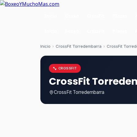
Inicio
Boxeo
CrossFit
Pilates
Inicio
Boxeo
CrossFit
Pilates
Inicio
›
CrossFit Torredembarra
›
CrossFit Torre
CROSSFIT
CrossFit Torred
CrossFit Torredembarra