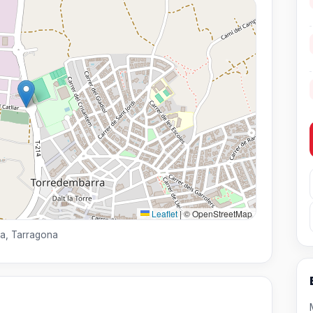
Leaflet
|
© OpenStreetMap
ra, Tarragona