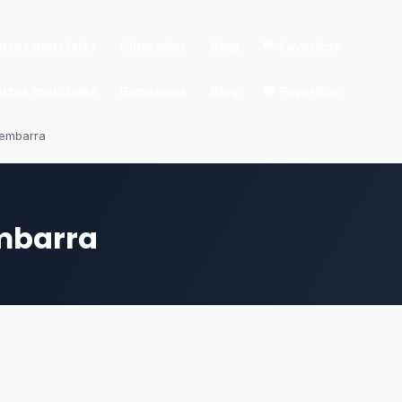
Artes marciales
Gimnasios
Blog
❤ Favoritos
Artes marciales
Gimnasios
Blog
❤ Favoritos
dembarra
embarra