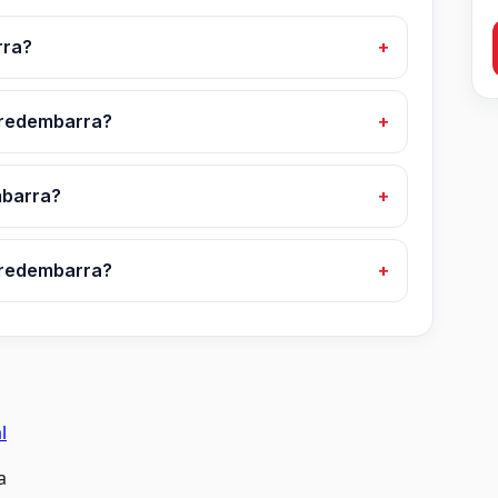
rra?
orredembarra?
mbarra?
rredembarra?
l
a