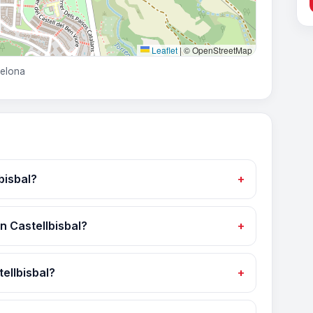
Leaflet
|
© OpenStreetMap
celona
bisbal?
n Castellbisbal?
ellbisbal?