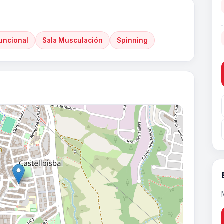
uncional
Sala Musculación
Spinning