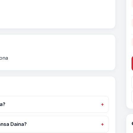
rona
na?
Dansa Daina?