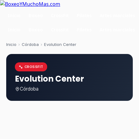
Inicio
Boxeo
CrossFit
Pilates
Artes marciales
Inicio
Boxeo
CrossFit
Pilates
Artes marciales
Inicio
›
Córdoba
›
Evolution Center
CROSSFIT
Evolution Center
Córdoba