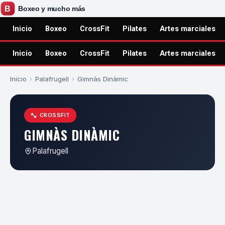
Inicio
Boxeo
CrossFit
Pilates
Artes marciales
Inicio
Boxeo
CrossFit
Pilates
Artes marciales
Inicio
›
Palafrugell
›
Gimnàs Dinàmic
CROSSFIT
GIMNÀS DINÀMIC
Palafrugell