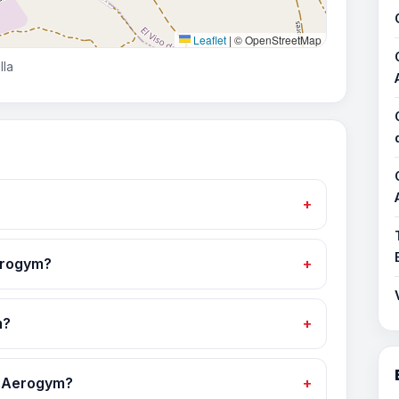
Leaflet
|
© OpenStreetMap
lla
erogym?
m?
o Aerogym?