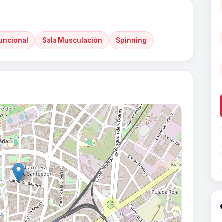
uncional
Sala Musculación
Spinning