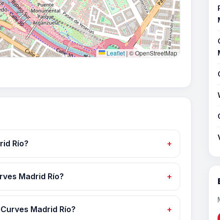
Leaflet
|
© OpenStreetMap
id Río?
urves Madrid Río?
 Curves Madrid Río?