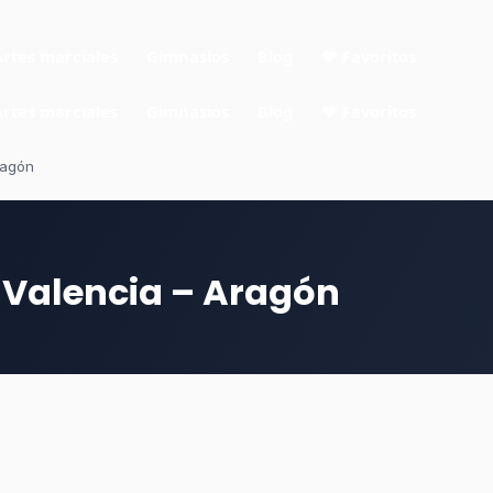
Artes marciales
Gimnasios
Blog
❤ Favoritos
Artes marciales
Gimnasios
Blog
❤ Favoritos
ragón
 Valencia – Aragón