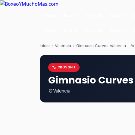
Inicio
Boxeo
CrossFit
Pilates
Inicio
Boxeo
CrossFit
Pilates
Inicio
›
Valencia
›
Gimnasio Curves Valencia – A
CROSSFIT
Gimnasio Curves
Valencia