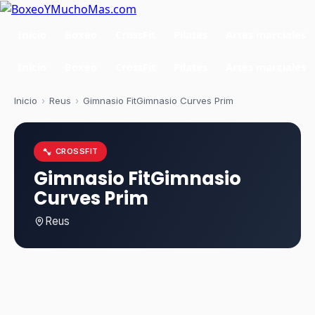
Inicio
Boxeo
CrossFit
Pilates
Artes marciales
Inicio
Boxeo
CrossFit
Pilates
Artes marciales
Inicio
›
Reus
›
Gimnasio FitGimnasio Curves Prim
CROSSFIT
Gimnasio FitGimnasio
Curves Prim
Reus