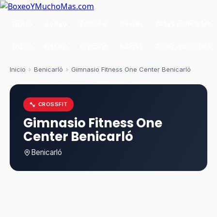
Inicio
Boxeo
CrossFit
Pilates
Artes marciales
Inicio
Boxeo
CrossFit
Pilates
Artes marciales
Inicio
›
Benicarló
›
Gimnasio Fitness One Center Benicarló
CROSSFIT
Gimnasio Fitness One
Center Benicarló
Benicarló