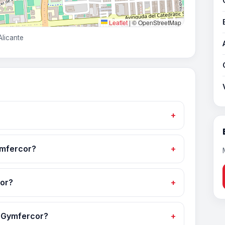
Leaflet
|
© OpenStreetMap
Alicante
ymfercor?
or?
o Gymfercor?