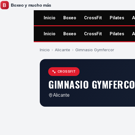
Inicio
Boxeo
CrossFit
Pilates
A
Inicio
Boxeo
CrossFit
Pilates
A
Inicio
›
Alicante
›
Gimnasio Gymfercor
CROSSFIT
GIMNASIO GYMFERC
Alicante