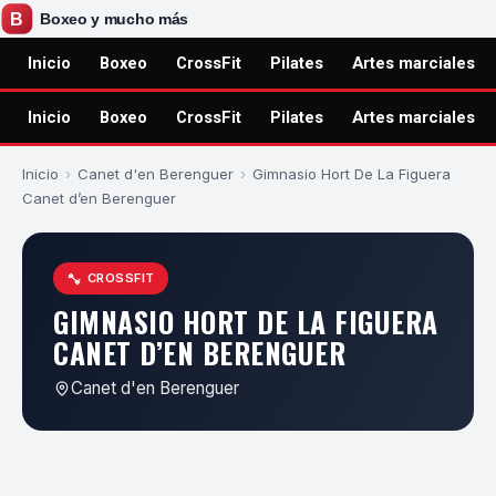
Inicio
Boxeo
CrossFit
Pilates
Artes marciales
Inicio
Boxeo
CrossFit
Pilates
Artes marciales
Inicio
›
Canet d'en Berenguer
›
Gimnasio Hort De La Figuera
Canet d’en Berenguer
CROSSFIT
GIMNASIO HORT DE LA FIGUERA
CANET D’EN BERENGUER
Canet d'en Berenguer