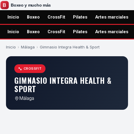
Inicio
Boxeo
CrossFit
Pilates
Artes marciales
Inicio
Boxeo
CrossFit
Pilates
Artes marciales
Inicio
›
Málaga
›
Gimnasio Integra Health & Sport
CROSSFIT
GIMNASIO INTEGRA HEALTH &
SPORT
Málaga