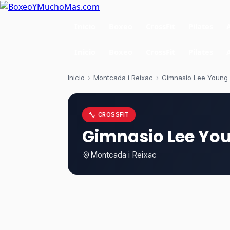
Inicio
Boxeo
CrossFit
Pilates
Inicio
Boxeo
CrossFit
Pilates
Inicio
›
Montcada i Reixac
›
Gimnasio Lee Young
CROSSFIT
Gimnasio Lee Yo
Montcada i Reixac