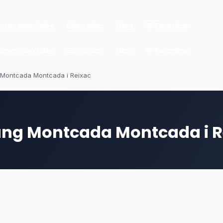
Artes marciales
Gimnasios
Blog
❤ Favoritos
Artes marciales
Gimnasios
Blog
❤ Favoritos
 Montcada Montcada i Reixac
ung Montcada Montcada i R