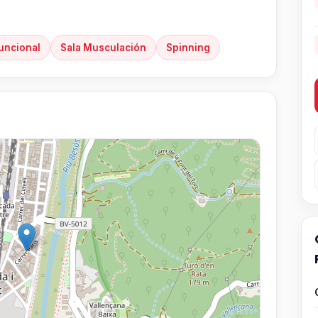
uncional
Sala Musculación
Spinning