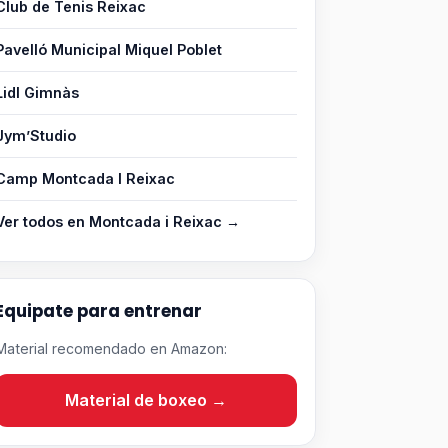
Club de Tenis Reixac
Pavelló Municipal Miquel Poblet
Lidl Gimnàs
Jym’Studio
Camp Montcada I Reixac
Ver todos en Montcada i Reixac →
Equipate para entrenar
Material recomendado en Amazon:
Material de boxeo →